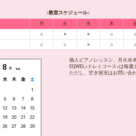
♪教室スケジュール♪
間
月
火
水
木
○
×
×
○
○
○
×
○
個人ピアノレッスン、月火水
EQWEL♪ドレミコース♪は毎
ただし、空き状況はお問い合