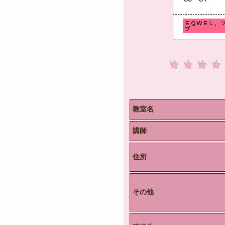
教室名
講師
住所
その他