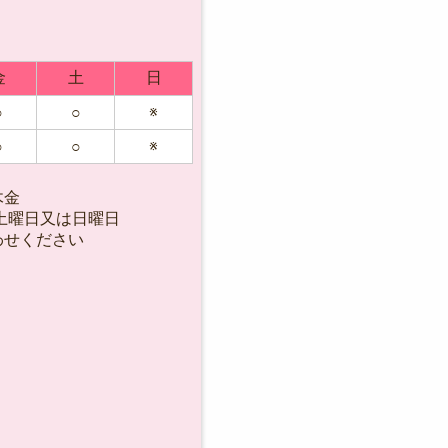
金
土
日
○
○
※
○
○
※
木金
週土曜日又は日曜日
わせください