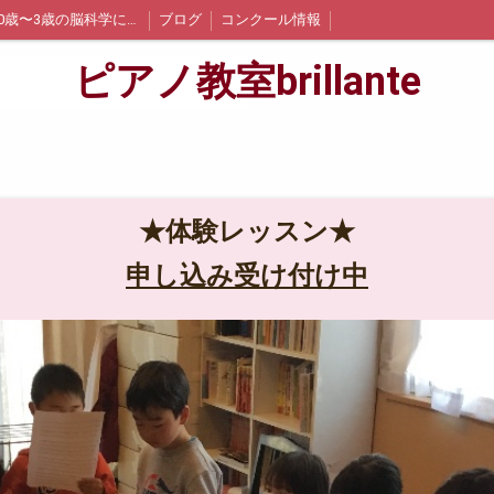
0歳〜3歳の脳科学に基づく音感教育EQWEL♪ドレミコース♪
ブログ
コンクール情報
ピアノ教室brillante
★体験レッスン★
申し込み受け付け中