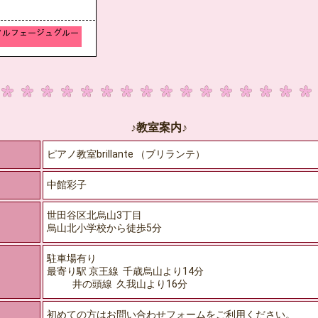
♪教室案内♪
ピアノ教室brillante （ブリランテ）
中館彩子
世田谷区北烏山3丁目
烏山北小学校から徒歩5分
駐車場有り
最寄り駅 京王線 千歳烏山より14分
井の頭線 久我山より16分
初めての方はお問い合わせフォームをご利用ください。